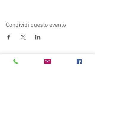
Condividi questo evento
Visit also:
https://turismocrema.it/
by the Tourism Department of Crema
INFORMATION EX ART. 13 GDPR