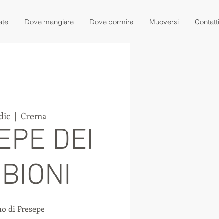
ate
Dove mangiare
Dove dormire
Muoversi
Contatti
dic
  |  
Crema
EPE DEI
BIONI
no di Presepe