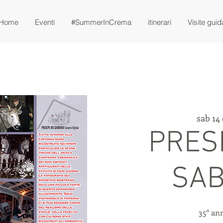
Home
Eventi
#SummerInCrema
itinerari
Visite guid
sab 14 
PRES
SAB
35° an