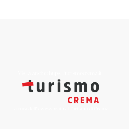
Visita anche:
https://turismocrema.it/
a cura dell'Assessorato al Turismo di Crema