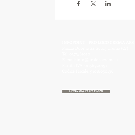
INFOPOINT - PRO LOCO CREMA APS
Piazza Duomo 22, 26013 Crema (Cr)
Tel. 0373/81020
E-mail:
info@prolococrema.it
Partita IVA: 01156900191
Codice Fiscale: 91016050196
INFORMATIVA EX ART. 13 GDPR