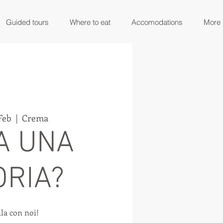
Guided tours
Where to eat
Accomodations
More
Feb
  |  
Crema
VA UNA
ORIA?
la con noi!