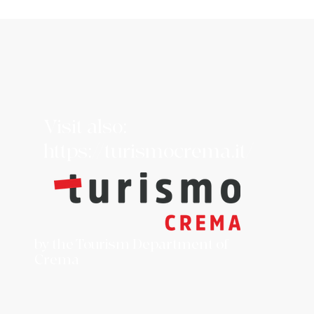
Visit also:
https://turismocrema.it/
by the Tourism Department of
Crema