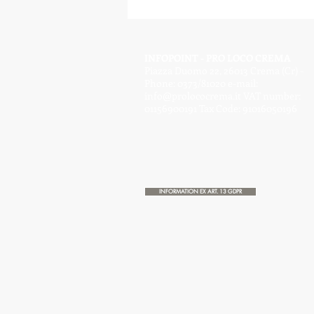
INFOPOINT - PRO LOCO CREMA
Piazza Duomo 22, 26013 Crema (Cr) -
Phone: 0373/81020 e-mail:
info@prolococrema.it
VAT number:
01156900191 Tax Code: 91016050196
INFORMATION EX ART. 13 GDPR