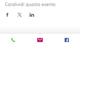
Condividi questo evento
Visit also:
https://turismocrema.it/
by the Tourism Department of Crema
INFORMATION EX ART. 13 GDPR
INFOPOINT - PRO LOCO CREMA
Piazza Duomo 22, 26013 Crema (Cr) - Phone:
0373/81020 e-mail:
info@prolococrema.it
VAT