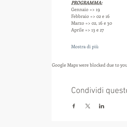
PROGRAMMA:
Gennaio => 19
Febbraio => 02 e 16
Marzo => 02, 16 e 30
Aprile => 13 e 27
Mostra di più
Google Maps were blocked due to your
Condividi quest