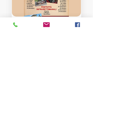
Multiple Dates
MERCATO DEL
PICCOLO
ANTIQUARIATO E
DEL VINTAGE
Sat 12 Dec
More info
Learn more