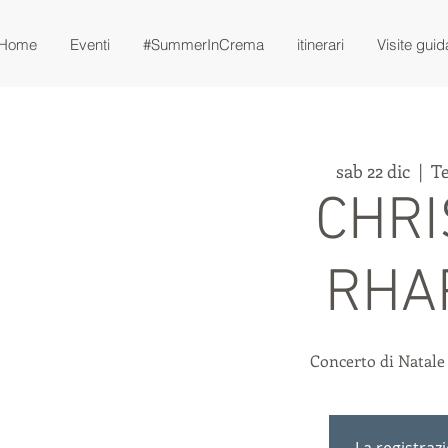
Home
Eventi
#SummerInCrema
itinerari
Visite guid
sab 22 dic
  |  
T
CHR
RHA
Concerto di Natale
La registraz