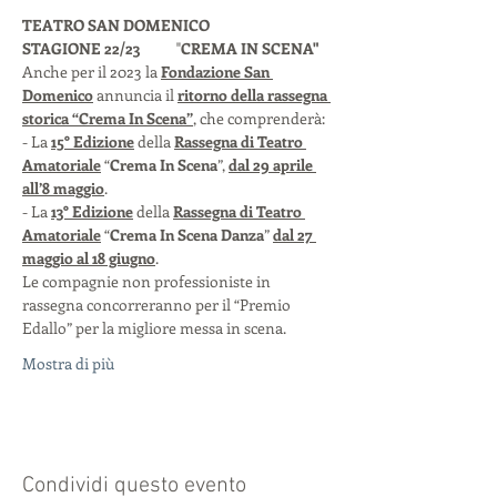
TEATRO SAN DOMENICO 
STAGIONE 22/23
           "
CREMA IN SCENA"
Anche per il 2023 la 
Fondazione San 
Domenico
 annuncia il 
ritorno della rassegna 
storica “Crema In Scena”
, che comprenderà:
- La 
15° Edizione
 della 
Rassegna di Teatro 
Amatoriale
 “
Crema In Scena
”, 
dal 29 aprile 
all’8 maggio
.
- La 
13° Edizione
 della 
Rassegna di Teatro 
Amatoriale
 “
Crema In Scena Danza
” 
dal 27 
maggio al 18 giugno
.
Le compagnie non professioniste in 
rassegna concorreranno per il “Premio 
Edallo” per la migliore messa in scena.
Mostra di più
Condividi questo evento