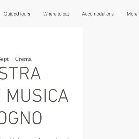
Guided tours
Where to eat
Accomodations
More
Sept
  |  
Crema
STRA
E MUSICA
SOGNO