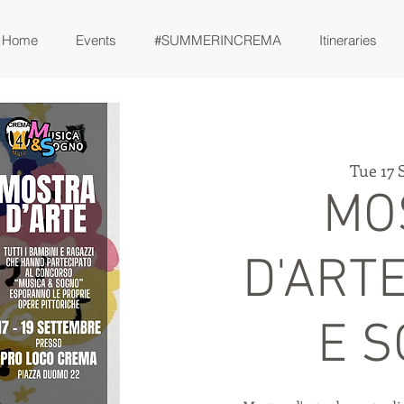
Home
Events
#SUMMERINCREMA
Itineraries
Tue 17 
MO
D'ART
E 