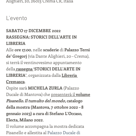
Alighieri, 20, 26013 Crema CR, Italia
L'evento
SABATO 17 DICEMBRE 2022 
RASSEGNA: STORICI DELL'ARTE IN 
LIBRERIA 
Alle 
ore 17.00
, nelle 
scuderie
 di 
Palazzo Terni 
de’ Gregorj
 (via Dante Alighieri, 20 – Crema), 
si terrà il ventinovesimo appuntamento 
della
 rassegna 
‘STORICI DELL'ARTE IN 
LIBRERIA’
, organizzata dalla 
Libreria 
Cremasca
.
Ospite sarà 
MICHELA ZURLA
 (Palazzo 
Ducale di Mantova) che 
presenterà il 
volume
Pisanello. Il tumulto del mondo
, catalogo 
della mostra (Mantova, 7 ottobre 2022 – 8 
gennaio 2023) a cura di Stefano L’Occaso, 
Electa, Milano 2022
.
Il volume accompagna la mostra dedicata 
Pisanello e allestita al 
Palazzo Ducale di 