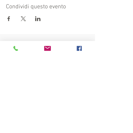
Condividi questo evento
Visit also:
https://turismocrema.it/
by the Tourism Department of Crema
INFORMATION EX ART. 13 GDPR
INFOPOINT - PRO LOCO CREMA
Piazza Duomo 22, 26013 Crema (Cr) - Phone: