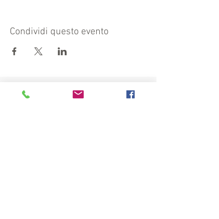
Condividi questo evento
Visit also:
https://turismocrema.it/
by the Tourism Department of Crema
INFORMATION EX ART. 13 GDPR