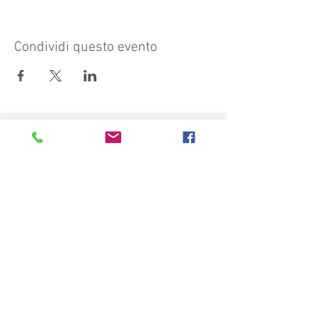
Condividi questo evento
Visit also:
https://turismocrema.it/
by the Tourism Department of Crema
INFORMATION EX ART. 13 GDPR