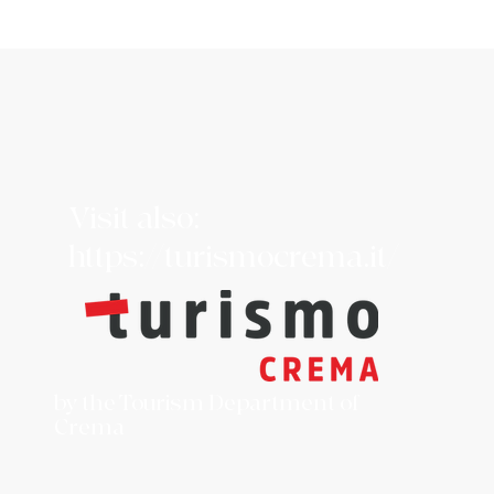
Visit also:
https://turismocrema.it/
by the Tourism Department of
Crema