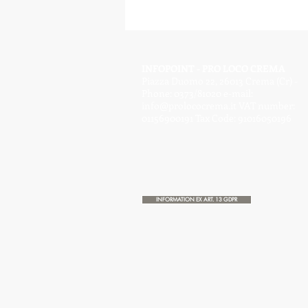
INFOPOINT - PRO LOCO CREMA
Piazza Duomo 22, 26013 Crema (Cr) -
Phone: 0373/81020 e-mail:
info@prolococrema.it
VAT number:
01156900191 Tax Code: 91016050196
INFORMATION EX ART. 13 GDPR