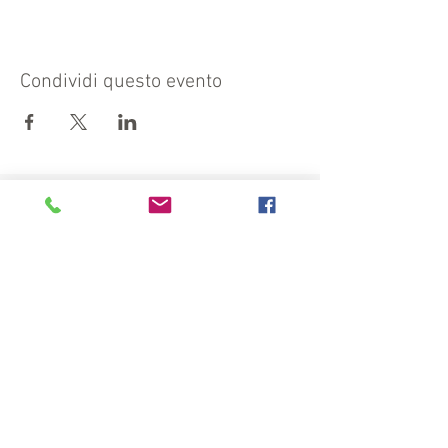
Condividi questo evento
Visit also:
https://turismocrema.it/
by the Tourism Department of Crema
INFORMATION EX ART. 13 GDPR