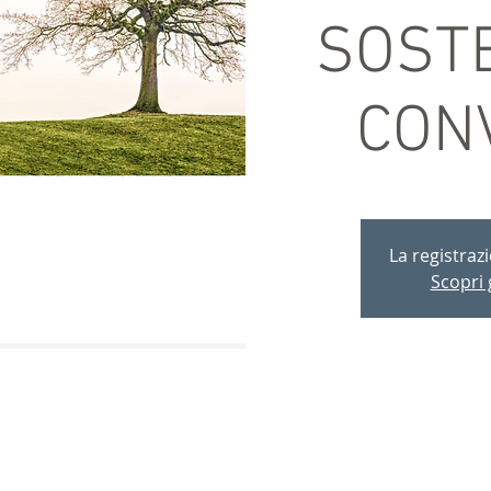
SOSTE
CON
La registraz
Scopri g