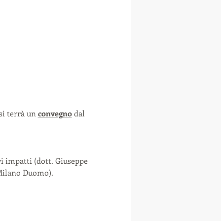
si terrà un 
convegno
 dal 
vi impatti (dott. Giuseppe 
 Milano Duomo). 