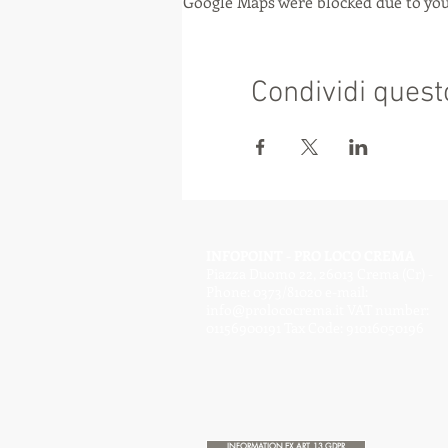
Google Maps were blocked due to your
Condividi quest
INFOPOINT - PRO LOCO CREMA
Piazza Duomo 22, 26013 Crema (Cr) -
Phone: 0373/81020 e-mail:
info@prolococrema.it
VAT number:
01156900191 Tax Code: 91016050196
INFORMATION EX ART. 13 GDPR