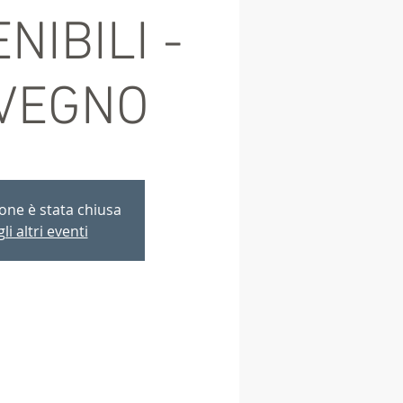
NIBILI -
VEGNO
ione è stata chiusa
li altri eventi