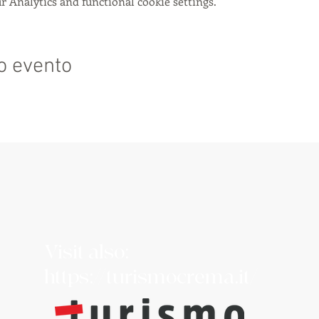
 Analytics and functional cookie settings.
o evento
Visit also:
https://turismocrema.it/