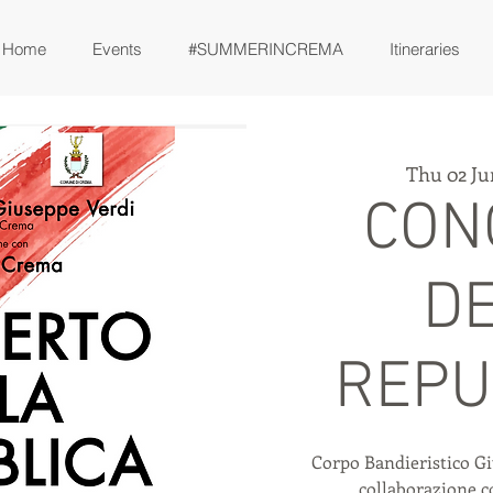
Home
Events
#SUMMERINCREMA
Itineraries
Thu 02 Ju
CON
D
REPU
Corpo Bandieristico G
collaborazione 