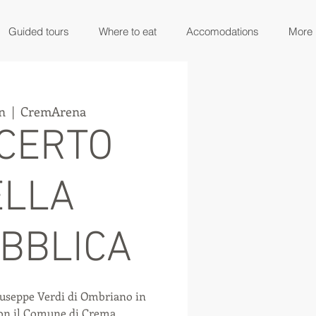
Guided tours
Where to eat
Accomodations
More
n
  |  
CremArena
CERTO
ELLA
BBLICA
iuseppe Verdi di Ombriano in
con il Comune di Crema