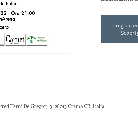
La registraz
Scopri g
red Terni De Gregorj, 3, 26013 Crema CR, Italia