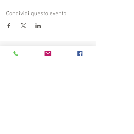
Condividi questo evento
Visit also:
https://turismocrema.it/
by the Tourism Department of Crema
INFORMATION EX ART. 13 GDPR
INFOPOINT - PRO LOCO CREMA