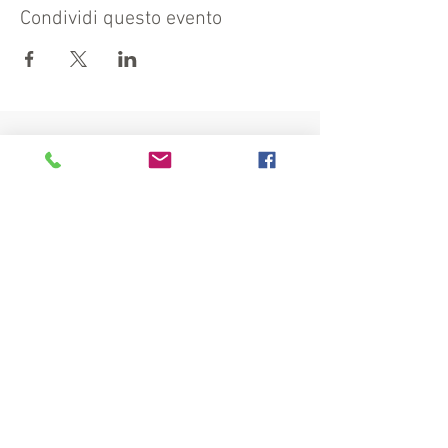
Condividi questo evento
Visit also:
https://turismocrema.it/
by the Tourism Department of Crema
INFORMATION EX ART. 13 GDPR
INFOPOINT - PRO LOCO CREMA
Piazza Duomo 22, 26013 Crema (Cr) - Phone:
0373/81020 e-mail:
info@prolococrema.it
VAT