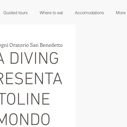
Guided tours
Where to eat
Accomodations
More
egni Oratorio San Benedetto
 DIVING
RESENTA
TOLINE
 MONDO