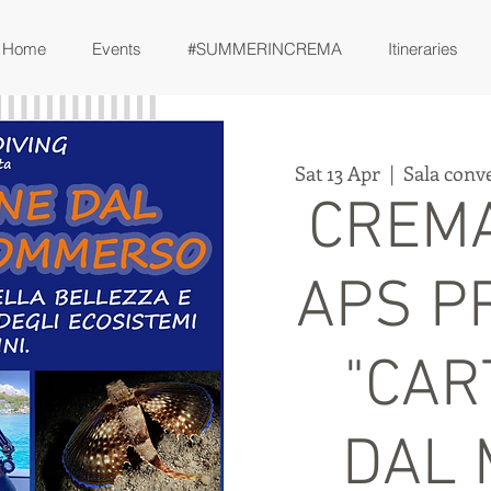
Home
Events
#SUMMERINCREMA
Itineraries
Sat 13 Apr
  |  
Sala conv
CREMA
APS P
"CAR
DAL