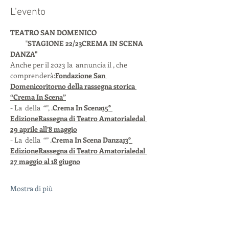
L'evento
TEATRO SAN DOMENICO
          "
STAGIONE 22/23
CREMA IN SCENA 
DANZA"
Anche per il 2023 la 
 annuncia il 
, che 
comprenderà:
Fondazione San 
Domenico
ritorno della rassegna storica 
“Crema In Scena”
- La 
 della 
 “
”, 
.
Crema In Scena
15° 
Edizione
Rassegna di Teatro Amatoriale
dal 
29 aprile all’8 maggio
- La 
 della 
 “
” 
.
Crema In Scena Danza
13° 
Edizione
Rassegna di Teatro Amatoriale
dal 
27 maggio al 18 giugno
Mostra di più