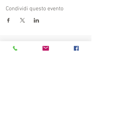
Condividi questo evento
Visit also:
https://turismocrema.it/
by the Tourism Department of Crema
INFORMATION EX ART. 13 GDPR
INFOPOINT - PRO LOCO CREMA
Piazza Duomo 22, 26013 Crema (Cr) - Phone: