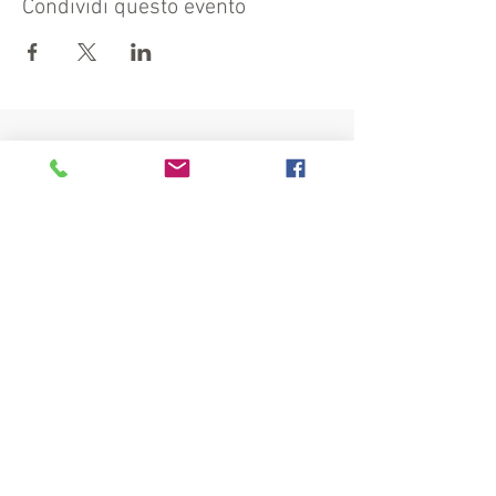
Condividi questo evento
Visit also:
https://turismocrema.it/
by the Tourism Department of Crema
INFORMATION EX ART. 13 GDPR
INFOPOINT - PRO LOCO CREMA
Piazza Duomo 22, 26013 Crema (Cr) - Phone:
0373/81020 e-mail:
info@prolococrema.it
VAT