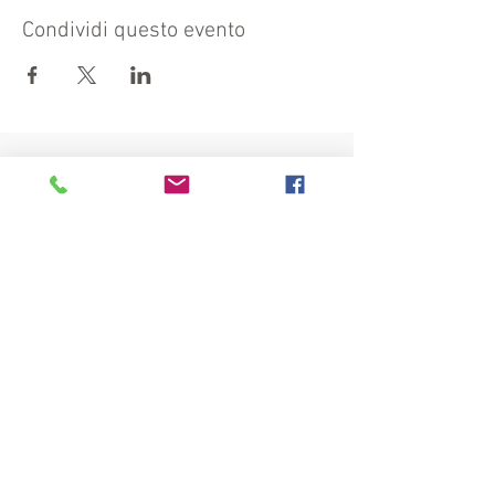
Condividi questo evento
Visit also:
https://turismocrema.it/
by the Tourism Department of Crema
INFORMATION EX ART. 13 GDPR
INFOPOINT - PRO LOCO CREMA
Piazza Duomo 22, 26013 Crema (Cr) - Phone: