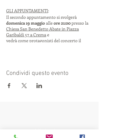
GLI APPUNTAMENTI
:
Il secondo appuntamento si svolgerà
domenica 19 maggio
alle
ore 21:00
presso la
Chiesa San Benedetto Abate in Piazza
Garibaldi 57 a Crema
e
vedrà come protagonisti del concerto il
musicista compositore DIMITRI GRECHI
ESPINOZA
Progetto “OREB, The Healing Sax”
Il terzo appuntamento si svolgerà
giovedì 30
Condividi questo evento
maggio
alle
ore 21:00
presso
Palazzo Zurla
De Poli in Via Tadini 2 in Crema
(in caso di
maltempo verrà
spostato a sabato 1 giugno, ore 21) e vedrà
esibirsi il gruppo di 7 elementi
CONTEMPORARY PROJECT
Progetto: “A70M1”
Ingresso gratuito
.
Visit also:
Posti limitati, prenotazioni al 347 487 8945 o
a info@consorzioconcorde.it