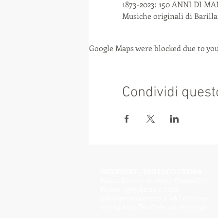
1873-2023: 150 ANNI DI M
Musiche originali di Barill
Google Maps were blocked due to your
Condividi quest
INFOPOINT - PRO LOCO CREMA
Piazza Duomo 22, 26013 Crema (Cr) -
Phone: 0373/81020 e-mail:
info@prolococrema.it
VAT number:
01156900191 Tax Code: 91016050196