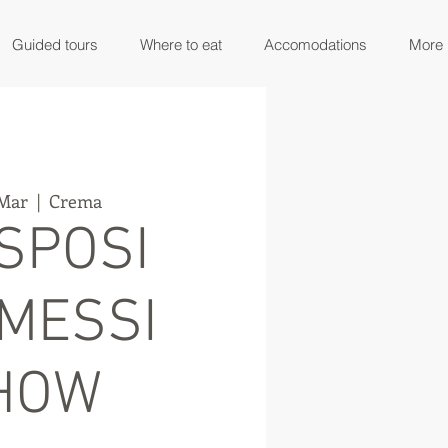
Guided tours
Where to eat
Accomodations
More
 Mar
  |  
Crema
 SPOSI
MESSI
HOW