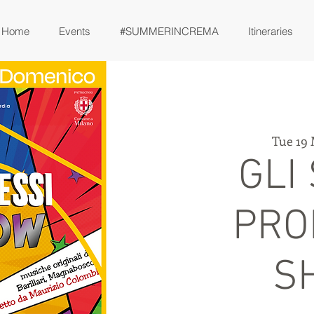
Home
Events
#SUMMERINCREMA
Itineraries
Tue 19
GLI
PRO
S