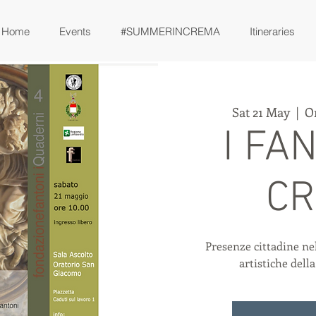
Home
Events
#SUMMERINCREMA
Itineraries
Sat 21 May
  |  
O
I FA
C
Presenze cittadine ne
artistiche dell