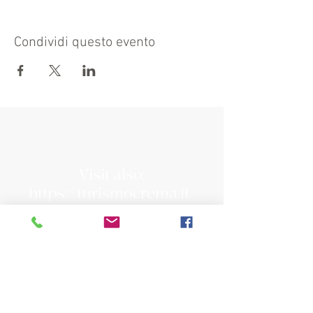
Condividi questo evento
Visit also:
https://turismocrema.it/
by the Tourism Department of Crema
INFORMATION EX ART. 13 GDPR