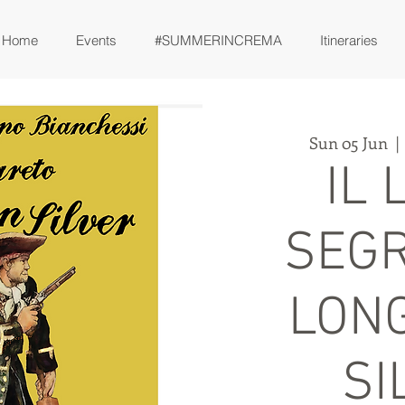
Home
Events
#SUMMERINCREMA
Itineraries
Sun 05 Jun
  | 
IL 
SEGR
LON
SI