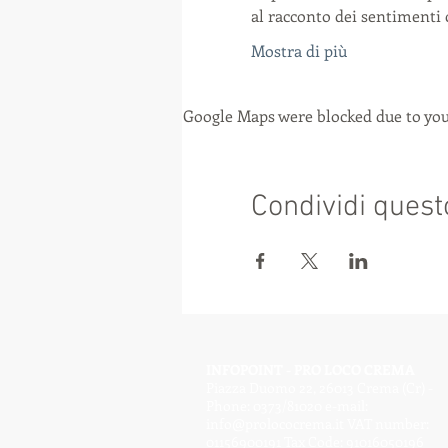
al racconto dei sentimenti 
Mostra di più
Google Maps were blocked due to your
Condividi quest
INFOPOINT - PRO LOCO CREMA
Piazza Duomo 22, 26013 Crema (Cr) -
Phone: 0373/81020 e-mail:
info@prolococrema.it
VAT number:
01156900191 Tax Code: 91016050196