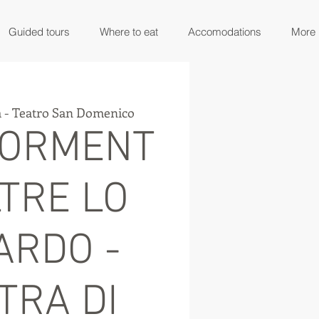
Guided tours
Where to eat
Accomodations
More
 - Teatro San Domenico
IORMENT
LTRE LO
ARDO -
TRA DI