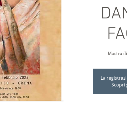
DA
FA
Mostra di
La registraz
Scopri g