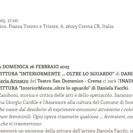
023, 17:00
o, Piazza Trento e Trieste, 6, 26013 Crema CR, Italia
A DOMENICA 26 FEBBRAIO 2023
ITTURA "INTERIORMENTE ... OLTRE LO SGUARDO"
 di 
DANI
leria Arteatro
 del 
Teatro San Domenico - Crema
 ci sarà l'
INAU
URA "InteriorMente..oltre lo sguardo" di Daniela Facchi
.  
niboni, storica e critica delle arti e dello spettacolo. Saranno 
 Giorgio Cardile e l’Assessore alla cultura del Comune di Son
e nasce dal desiderio di esprimere emozioni attraverso i colori
igure femminili. Ogni opera trasmette qualcosa … fermatevi, osse
 che vi trasmettono.
senterà un excursus della pittura dell’artista Daniela Facchi, 