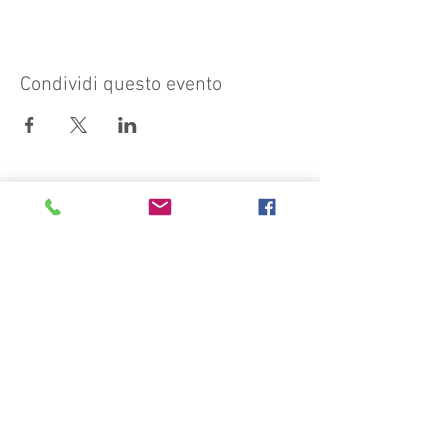
Condividi questo evento
Visit also:
https://turismocrema.it/
by the Tourism Department of Crema
INFORMATION EX ART. 13 GDPR