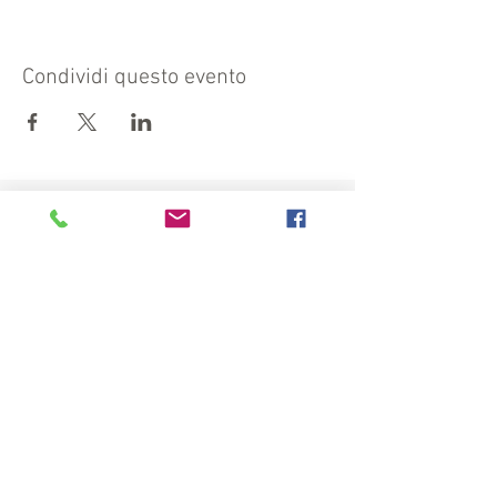
Condividi questo evento
Visit also:
https://turismocrema.it/
by the Tourism Department of Crema
INFORMATION EX ART. 13 GDPR