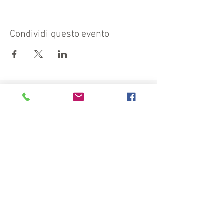
Condividi questo evento
Visit also:
https://turismocrema.it/
by the Tourism Department of Crema
INFORMATION EX ART. 13 GDPR