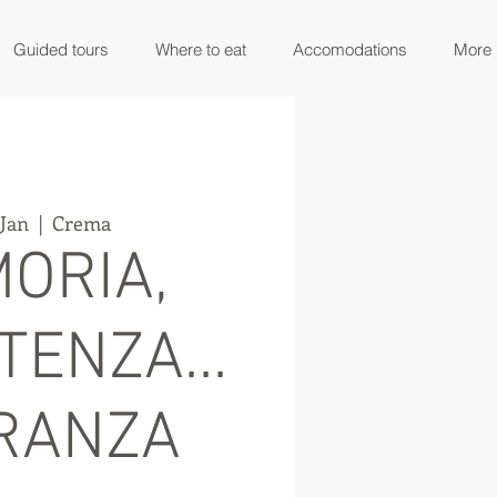
Guided tours
Where to eat
Accomodations
More
 Jan
  |  
Crema
ORIA,
TENZA...
RANZA