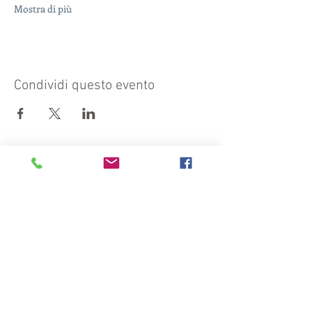
Mostra di più
Condividi questo evento
Visit also:
https://turismocrema.it/
by the Tourism Department of Crema