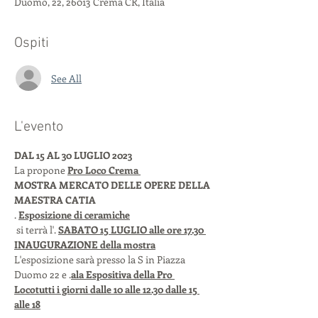
Duomo, 22, 26013 Crema CR, Italia
Ospiti
See All
L'evento
DAL 15 AL 30 LUGLIO 2023
La 
propone 
Pro Loco Crema 
MOSTRA MERCATO DELLE OPERE DELLA 
MAESTRA CATIA 
. 
Esposizione di ceramiche
 si terrà l'
. 
SABATO 15 LUGLIO alle ore 17.30
INAUGURAZIONE della mostra
L'esposizione sarà presso la S
 in Piazza 
Duomo 22 
e 
.
ala Espositiva della Pro 
Loco
tutti i giorni dalle 10 alle 12.30 
dalle 15 
alle 18