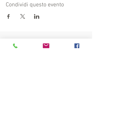
Condividi questo evento
Visit also:
https://turismocrema.it/
by the Tourism Department of Crema
INFORMATION EX ART. 13 GDPR
INFOPOINT - PRO LOCO CREMA
Piazza Duomo 22, 26013 Crema (Cr) - Phone:
0373/81020 e-mail:
info@prolococrema.it
VAT