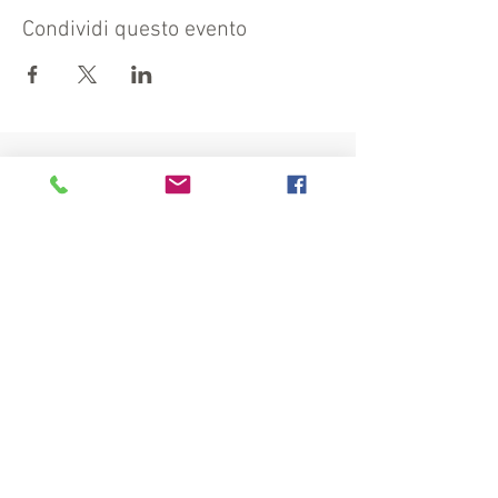
Condividi questo evento
Visit also:
https://turismocrema.it/
by the Tourism Department of Crema
INFORMATION EX ART. 13 GDPR
INFOPOINT - PRO LOCO CREMA
Piazza Duomo 22, 26013 Crema (Cr) - Phone: