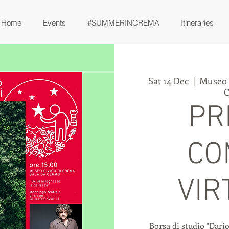
Home
Events
#SUMMERINCREMA
Itineraries
Sat 14 Dec
  |  
Museo C
PR
CO
VIR
Borsa di studio "Dari