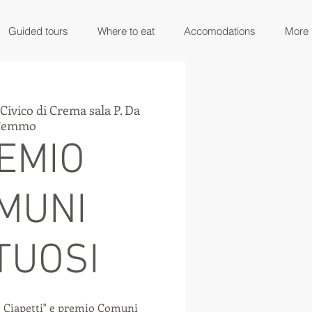
Guided tours
Where to eat
Accomodations
More
ivico di Crema sala P. Da
Cemmo
EMIO
MUNI
TUOSI
o Ciapetti" e premio Comuni