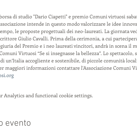
rsa di studio "Dario Ciapetti" e premio Comuni virtuosi sabat
ssociazione intende in questo modo valorizzare le idee innova
ontempo, le proposte progettuali dei neo-laureati. La giornata ve
scrittore Giulio Cavalli. Prima della cerimonia, a cui parteciper
giuria del Premio e i neo laureati vincitori, andrà in scena il 
omuni Virtuosi “Se si insegnasse la bellezza”. Lo spettacolo, s
o di un’Italia accogliente e sostenibile, di piccole comunità loc
Per maggiori informazioni contattare l'Associazione Comuni Vir
si.org
 Analytics and functional cookie settings.
o evento