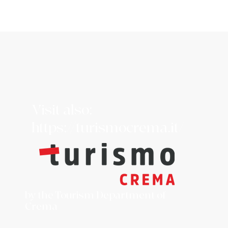
Visit also:
https://turismocrema.it/
by the Tourism Department of
Crema