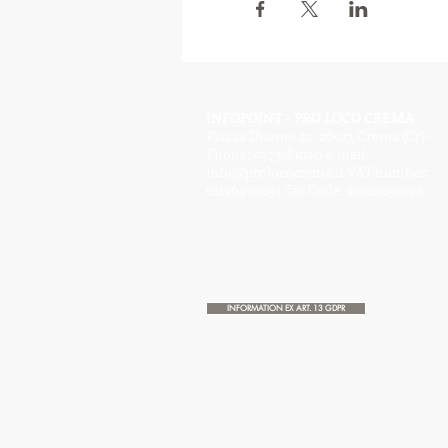
INFOPOINT - PRO LOCO CREMA
Piazza Duomo 22, 26013 Crema (Cr) -
Phone: 0373/81020 e-mail:
info@prolococrema.it
VAT number:
01156900191 Tax Code: 91016050196
INFORMATION EX ART. 13 GDPR