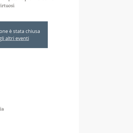
irtuosi
ione è stata chiusa
li altri eventi
ia