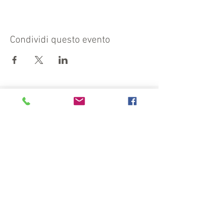
Condividi questo evento
Visit also:
https://turismocrema.it/
by the Tourism Department of Crema
INFORMATION EX ART. 13 GDPR