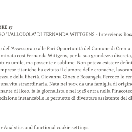
RE 17
"L'ALLODOLA" DI FERNANDA WITTGENS - Interviene: Rosang
io dell’Assessorato alle Pari Opportunità del Comune di Crema
ominata così Fernanda Wittgens, per la sua grandezza discreta
reatura umile, ma possente e sublime. Non poteva esistere defin
prese titaniche ha evitato il clamore delle cronache, lavorand
llezza e della libertà. Giovanna Ginex e Rosangela Percoco le re
una vita straordinaria. Nata nel 1903 da una famiglia di origi
nte di liceo, fa la giornalista e nel 1928 entra nella Pinacoteca
dedizione instancabile le permette di diventare assistente del d
 Analytics and functional cookie settings.