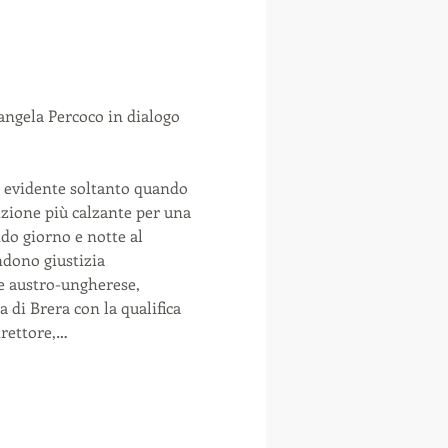
ela Percoco in dialogo 
, evidente soltanto quando 
izione più calzante per una 
o giorno e notte al 
ndono giustizia 
ne austro-ungherese, 
 di Brera con la qualifica 
irettore,…