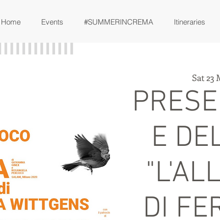
Home
Events
#SUMMERINCREMA
Itineraries
Sat 23
PRESE
E DE
"L'AL
DI F