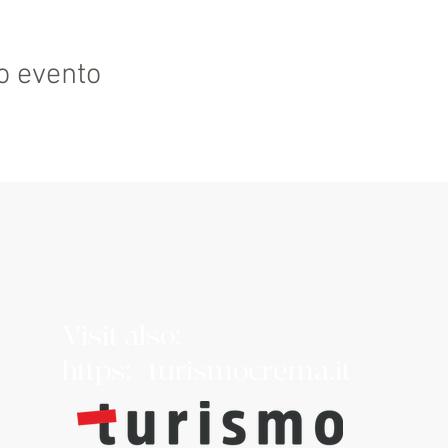
o evento
Visit also:
https://turismocrema.it/