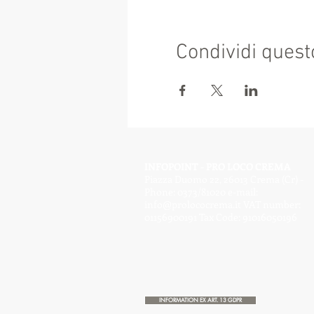
Condividi quest
INFOPOINT - PRO LOCO CREMA
Piazza Duomo 22, 26013 Crema (Cr) -
Phone: 0373/81020 e-mail:
info@prolococrema.it
VAT number:
01156900191 Tax Code: 91016050196
INFORMATION EX ART. 13 GDPR