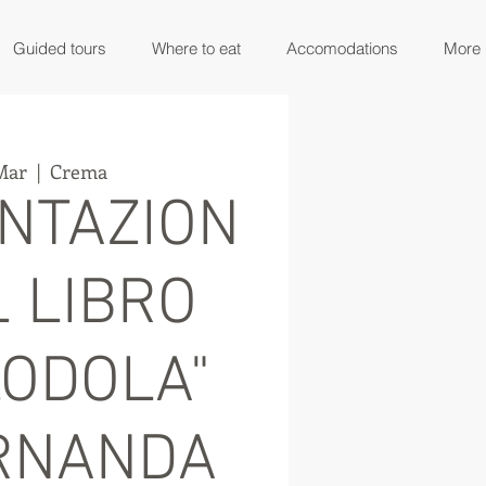
Guided tours
Where to eat
Accomodations
More
 Mar
  |  
Crema
NTAZION
L LIBRO
LODOLA"
ERNANDA