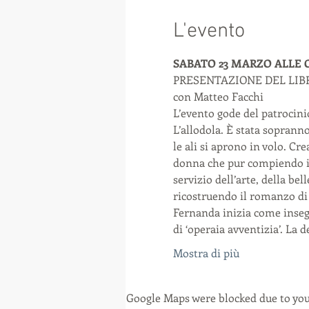
L'evento
SABATO 23 MARZO ALLE O
PRESENTAZIONE DEL LIBRO 
con Matteo Facchi
L’evento gode del patrocin
L’allodola. È stata soprann
le ali si aprono in volo. C
donna che pur compiendo im
servizio dell’arte, della be
ricostruendo il romanzo di 
Fernanda inizia come insegna
di ‘operaia avventizia’. La 
Mostra di più
Google Maps were blocked due to your