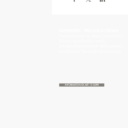
INFOPOINT - PRO LOCO CREMA
Piazza Duomo 22, 26013 Crema (Cr) -
Phone: 0373/81020 e-mail:
info@prolococrema.it
VAT number:
01156900191 Tax Code: 91016050196
INFORMATION EX ART. 13 GDPR