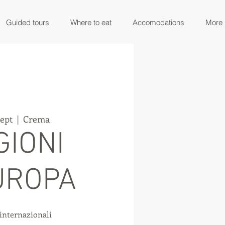
Guided tours
Where to eat
Accomodations
More
Sept
  |  
Crema
GIONI
UROPA
internazionali