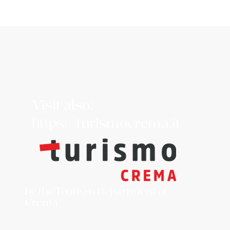
Visit also:
https://turismocrema.it/
by the Tourism Department of
Crema