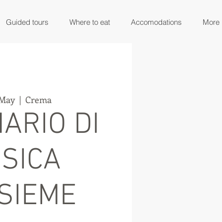
Guided tours
Where to eat
Accomodations
More
 May
  |  
Crema
ARIO DI
SICA
NSIEME