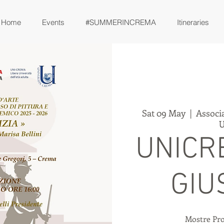
Home
Events
#SUMMERINCREMA
Itineraries
Sat 09 May
  |  
Associ
U
UNICR
GIU
Mostre Pr