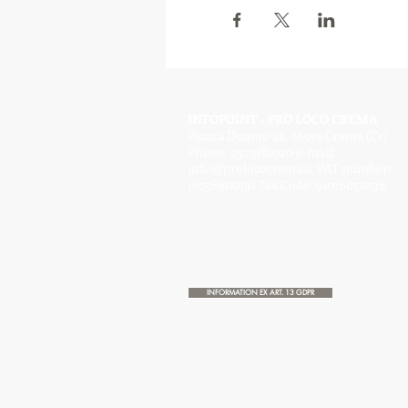
INFOPOINT - PRO LOCO CREMA
Piazza Duomo 22, 26013 Crema (Cr) -
Phone: 0373/81020 e-mail:
info@prolococrema.it
VAT number:
01156900191 Tax Code: 91016050196
INFORMATION EX ART. 13 GDPR