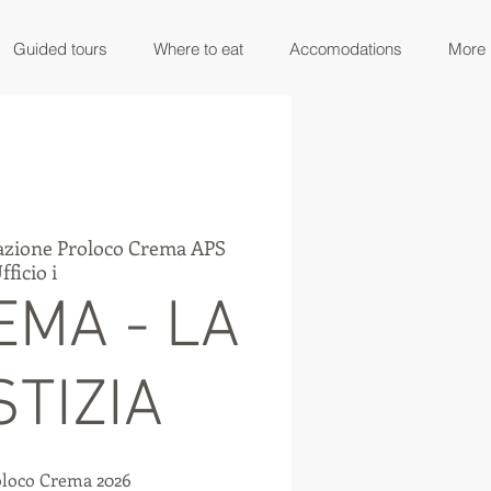
Guided tours
Where to eat
Accomodations
More
azione Proloco Crema APS
fficio i
EMA - LA
STIZIA
oloco Crema 2026