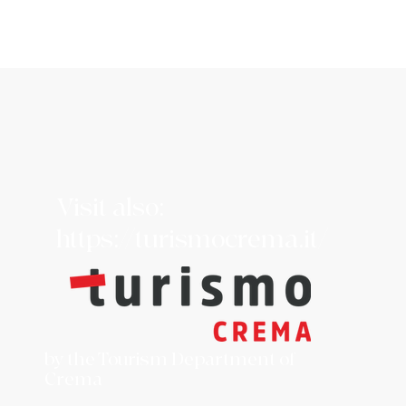
Visit also:
https://turismocrema.it/
by the Tourism Department of
Crema