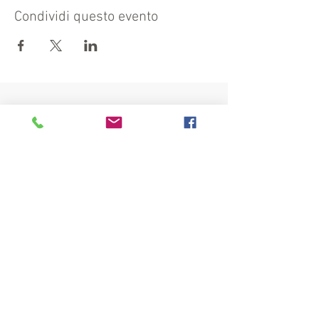
Condividi questo evento
Visita anche:
https://turismocrema.it/
a cura dell'Assessorato al Turismo di Crema
INFORMATIVA EX ART. 13 GDPR
INFOPOINT - PRO LOCO CREMA APS
Piazza Duomo 22, 26013 Crema (Cr)
Tel. 0373/81020
E-mail:
info@prolococrema.it