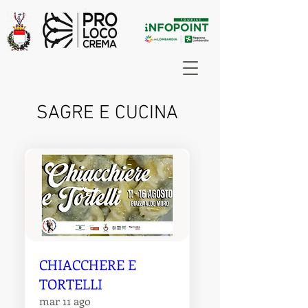
SAGRE E CUCINA
CHIACCHERE E
TORTELLI
mar 11 ago