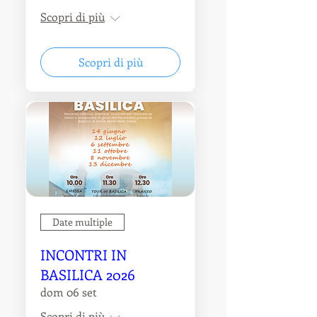
Scopri di più
Scopri di più
Date multiple
INCONTRI IN
BASILICA 2026
dom 06 set
Scopri di più