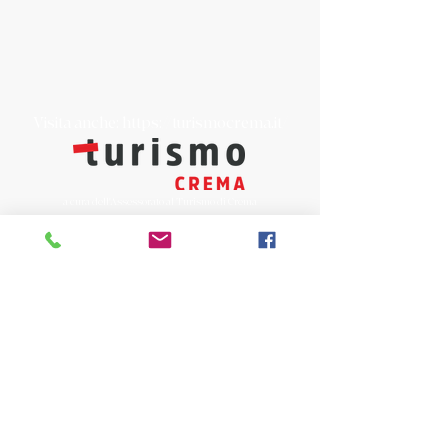
Visita anche:
https://turismocrema.it/
a cura dell'Assessorato al Turismo di Crema
INFORMATIVA EX ART. 13 GDPR
INFOPOINT - PRO LOCO CREMA APS
Piazza Duomo 22, 26013 Crema (Cr)
Tel. 0373/81020
E-mail:
info@prolococrema.it
Partita IVA:
01156900191
Codice Fiscale:
91016050196