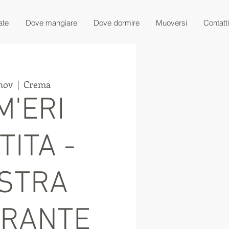
ate
Dove mangiare
Dove dormire
Muoversi
Contatti
 nov
  |  
Crema
M'ERI
TITA -
STRA
ERANTE