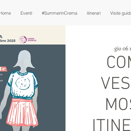
Home
Eventi
#SummerInCrema
itinerari
Visite guid
gio 06
CO
VES
MO
ITIN