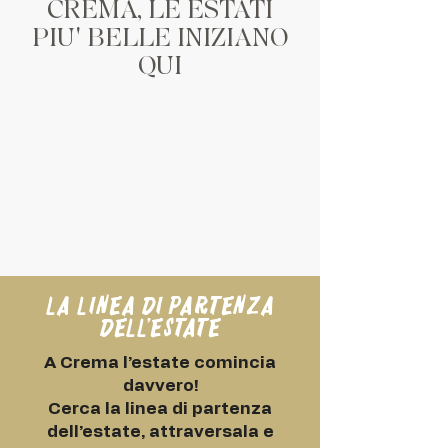
CREMA, LE ESTATI
PIU' BELLE INIZIANO
QUI
La linea di partenza
dell’estate
A Crema l’estate comincia
davvero!
Cerca la linea di partenza
dell’estate, attraversala e