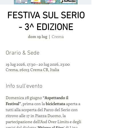
FESTIVA SUL SERIO
- 3^ EDIZIONE
dom 19 lug
  |  
Crema
Orario & Sede
19 lug 2026, 17:30 – 20 lug 2026, 23:00
Crema, 26013 Crema CR, Italia
Info sull'evento
Domenica 28 giugno
 “Aspettando il 
Festival”
, prima con la 
biciclettata
 aperta a 
tutti alla scoperta del Parco del Serio con 
ritrovo alle 17 in Piazza Duomo, la 
partecipazione dell’Asd Over Limits e degli 
amici del dialetto ‘
Ntùrne al Sère
’ di Lina 