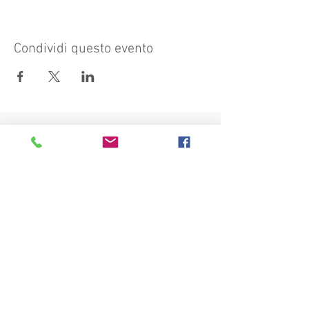
Condividi questo evento
Visita anche:
https://turismocrema.it/
a cura dell'Assessorato al Turismo di Crema
INFORMATIVA EX ART. 13 GDPR
INFOPOINT - PRO LOCO CREMA APS