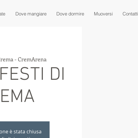
ate
Dove mangiare
Dove dormire
Muoversi
Contatti
rema - CremArena
FESTI DI
REMA
ione è stata chiusa