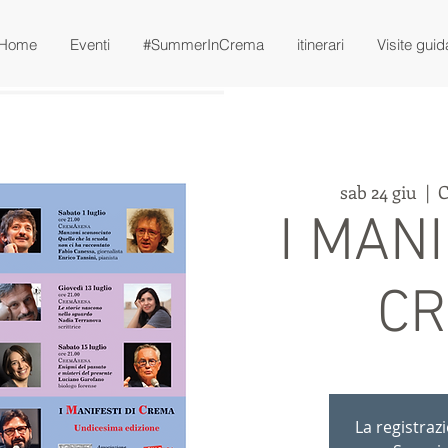
Home
Eventi
#SummerInCrema
itinerari
Visite guid
sab 24 giu
  |  
C
I MANI
C
La registraz