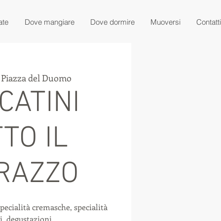
ate
Dove mangiare
Dove dormire
Muoversi
Contatti
 
Piazza del Duomo
CATINI
TO IL
RAZZO
pecialità cremasche, specialità
i, degustazioni