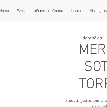
Home
Eventi
#SummerInCrema
itinerari
Visite guid
dom 28 ott
  | 
MER
SOT
TOR
Prodotti gastronomici, s
nazional